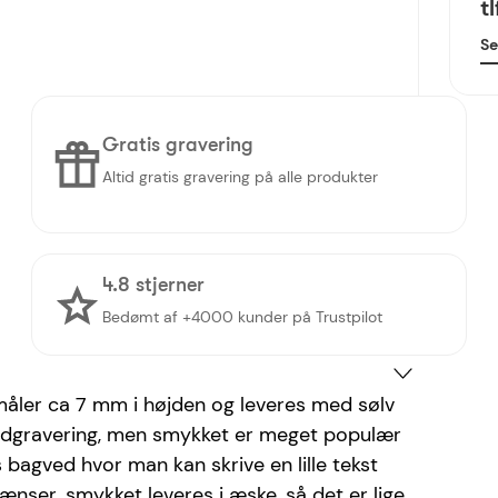
t
Se
Gratis gravering
Altid gratis gravering på alle produkter
4.8 stjerner
Bedømt af +4000 kunder på Trustpilot
måler ca 7 mm i højden og leveres med sølv
indgravering, men smykket er meget populær
bagved hvor man kan skrive en lille tekst
rænser. smykket leveres i æske, så det er lige