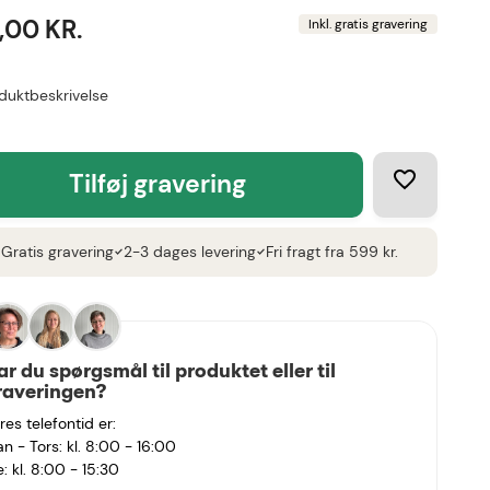
,00 KR.
Inkl. gratis gravering
duktbeskrivelse
tilføj gravering
Gratis gravering
2-3 dages levering
Fri fragt fra 599 kr.
k
check
check
ar du spørgsmål til produktet eller til
raveringen?
res telefontid er:
n - Tors: kl. 8:00 - 16:00
e: kl. 8:00 - 15:30