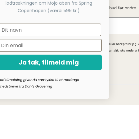
lodtrækningen om Mojo aben fra Spring
Få nyheder, tips og tilbud før andre
service telefon
Copenhagen (værdi 599 kr.)
 webshop
*Ved at indsende denne formular accepterer jeg, 
kampagnetilbud. Afmelding kan altid ske nederst 
Ja tak, tilmeld mig
ed tilmelding giver du samtykke til at modtage
hedsbreve fra Dahls Gravering