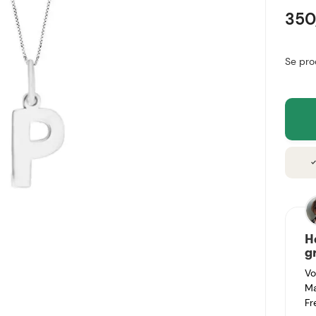
350
Se pro
chec
H
g
Vo
Ma
Fr