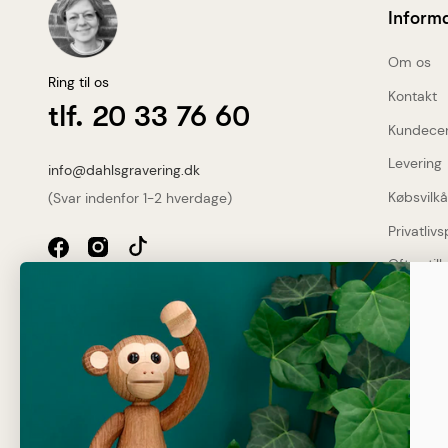
Inform
Om os
Ring til os
Kontakt
tlf. 20 33 76 60
Kundece
Levering
info@dahlsgravering.dk
Købsvilkå
(Svar indenfor 1-2 hverdage)
Privatlivs
Ofte stil
Dahlsgravering.dk
Dine fo
Øster Løgumvej 13 B
Genner
Gratis
6230 Rødekro
2-3 da
Sikker