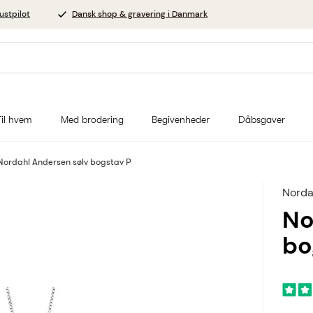
ustpilot
Dansk shop & gravering i Danmark
Til hvem
Med brodering
Begivenheder
Dåbsgaver
Nordahl Andersen sølv bogstav P
Norda
No
bo