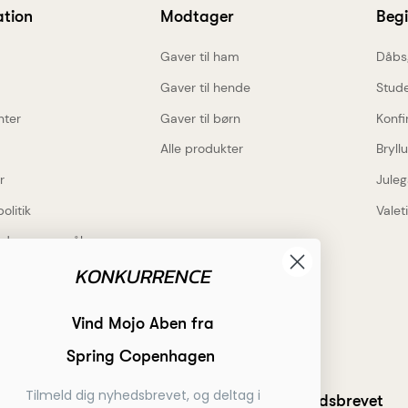
ation
Modtager
Beg
Gaver til ham
Dåbs
Gaver til hende
Stud
nter
Gaver til børn
Konfi
Alle produkter
Bryll
r
Juleg
politik
Valet
lede spørgsmål
KONKURRENCE
Inspiration
rdele
Få inspiration
Vind Mojo Aben fra
 gravering på alt
Hvad skal jeg indgravere?
Spring Copenhagen
gs levering
Tilmeld dig nyhedsbrevet, og deltag i
Tilmeld dig nyhedsbrevet
 betaling