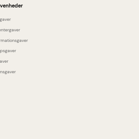
ivenheder
gaver
entergaver
rmationsgaver
upsgaver
aver
insgaver