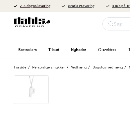
2-3 dages levering
Gratis gravering
4.8/5 på Tr
Søg
Bestsellers
Tilbud
Nyheder
Gaveideer
Forside
Personlige smykker
Vedhæng
Bogstav vedhæng