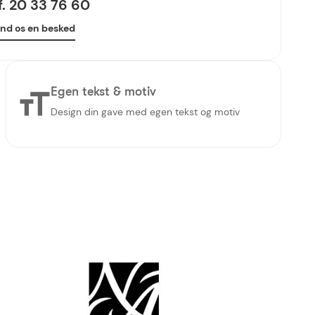
lf. 20 33 76 60
nd os en besked
Egen tekst & motiv
Design din gave med egen tekst og motiv