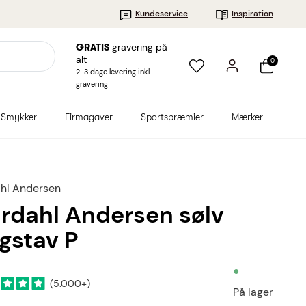
Kundeservice
Inspiration
gravering på
GRATIS
alt
0
2-3 dage levering inkl.
gravering
Smykker
Firmagaver
Sportspræmier
Mærker
hl Andersen
rdahl Andersen sølv
gstav P
•
(5.000+)
På lager