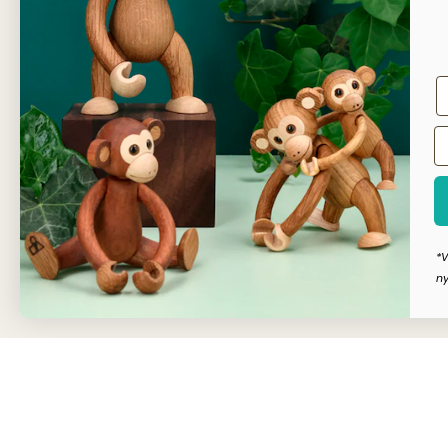
Kunde
Dansk
*V
ny
Copyright © Dahls Gravering
2026