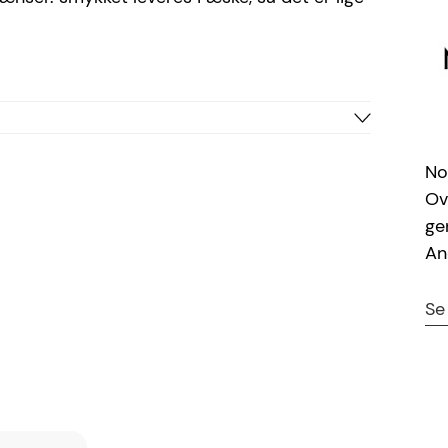
Sølv
No
Sølv
Ov
Siersbøl
ge
P
An
2083183090P
5711008445117
Se