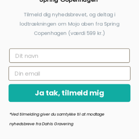
Tilmeld dig nyhedsbrevet, og deltag i
lodtrækningen om Mojo aben fra Spring
Medalje Holder Med Marmorfod
Medalje Mini 40 Mm Inkl.
Copenhagen (værdi 599 kr.)
Medaljebånd
59,00 kr.
20,00 kr.
inkl. gratis gravering
inkl. gratis gravering
Ja tak, tilmeld mig
*Ved tilmelding giver du samtykke til at modtage
nyhedsbreve fra Dahls Gravering