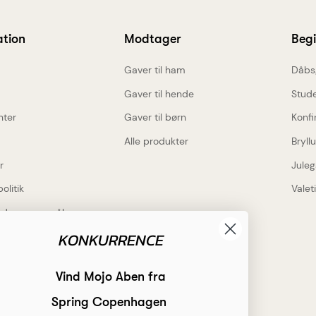
ation
Modtager
Beg
Gaver til ham
Dåbs
Gaver til hende
Stud
nter
Gaver til børn
Konfi
Alle produkter
Bryll
r
Juleg
politik
Valet
lede spørgsmål
KONKURRENCE
Inspiration
rdele
Få inspiration
Vind Mojo Aben fra
 gravering på alt
Hvad skal jeg indgravere?
Spring Copenhagen
gs levering