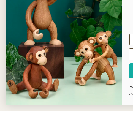
Sikker
Kunde
Dansk
*V
ny
Copyright © Dahls Gravering
2026