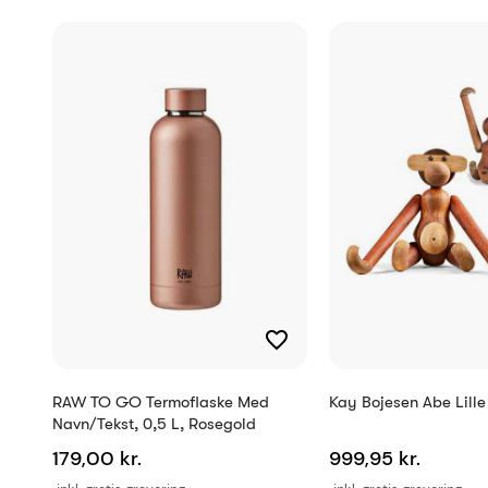
Skrifttype anbefaling
Antal tegn
Reference
EAN
RAW TO GO Termoflaske Med
Kay Bojesen Abe Lille
Navn/tekst, 0,5 L, Rosegold
179,00 kr.
999,95 kr.