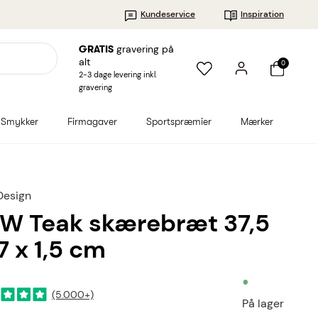
Kundeservice
Inspiration
gravering på
GRATIS
alt
0
2-3 dage levering inkl.
gravering
Smykker
Firmagaver
Sportspræmier
Mærker
Design
W Teak skærebræt 37,5
17 x 1,5 cm
•
(5.000+)
På lager