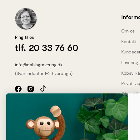
Inform
Om os
Ring til os
Kontakt
tlf. 20 33 76 60
Kundece
Levering
info@dahlsgravering.dk
Købsvilkå
(Svar indenfor 1-2 hverdage)
Privatlivs
Ofte stil
Dahlsgravering.dk
Dine fo
Øster Løgumvej 13 B
Genner
Gratis
6230 Rødekro
2-3 da