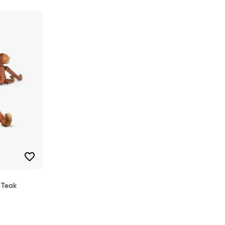
Ariel, Bradley, Cosivia,
Dancing Scripe,
Halleluja
30 tegn
15451
5709554154515
 Teak