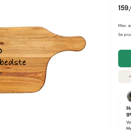
159
Max. a
Se pro
chec
H
g
Vo
Ma