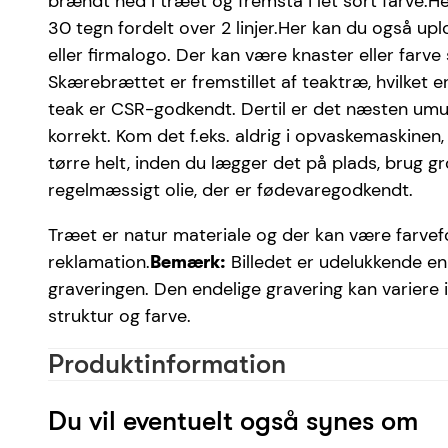
brændt ned i træet og fremstå i let sort farve.H
30 tegn fordelt over 2 linjer.Her kan du også uplo
eller firmalogo. Der kan være knaster eller farve ski
Skærebrættet er fremstillet af teaktræ, hvilket er
teak er CSR-godkendt.
Dertil er det næsten umu
korrekt. Kom det f.eks. aldrig i opvaskemaskinen
tørre helt, inden du lægger det på plads, brug gr
regelmæssigt olie, der er fødevaregodkendt.
Træet er natur materiale og der kan være farvefo
reklamation.
Billedet er udelukkende en i
Bemærk:
graveringen. Den endelige gravering kan variere 
struktur og farve.
Produktinformation
Materiale
Du vil eventuelt også synes om
Farve