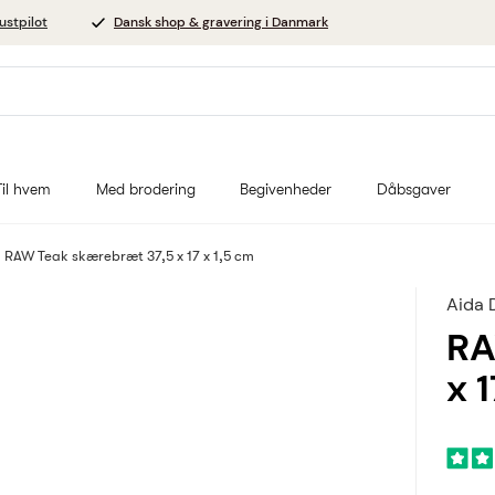
ustpilot
Dansk shop & gravering i Danmark
Til hvem
Med brodering
Begivenheder
Dåbsgaver
RAW Teak skærebræt 37,5 x 17 x 1,5 cm
Aida 
RA
x 