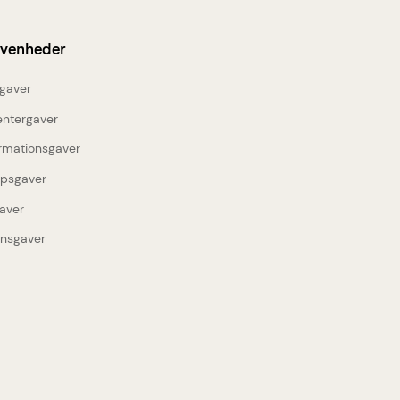
ivenheder
gaver
entergaver
rmationsgaver
upsgaver
aver
insgaver