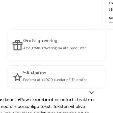
Fr
t
Se
Gratis gravering
Altid gratis gravering på alle produkter
4.8 stjerner
Bedømt af +4000 kunder på Trustpilot
køkkenet ♥
Raw skærebræt er udført i teaktræ
med din personlige tekst. Teksten vil blive