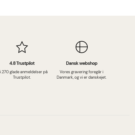
4.8 Trustpilot
Dansk webshop
5.270 glade anmeldelser på
Vores gravering foregår i
Trustpilot.
Danmark, og vi er danskejet.