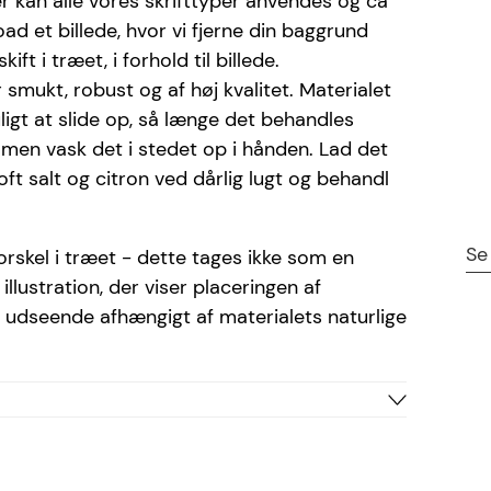
er kan alle vores skrifttyper anvendes og ca
ad et billede, hvor vi fjerne din baggrund
ft i træet, i forhold til billede.
 smukt, robust og af høj kvalitet. Materialet
ligt at slide op, så længe det behandles
, men vask det i stedet op i hånden. Lad det
oft salt og citron ved dårlig lugt og behandl
Se
rskel i træet - dette tages ikke som en
llustration, der viser placeringen af
i udseende afhængigt af materialets naturlige
Træ
Brun