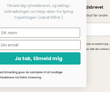
Tilmeld dig nyhedsbrevet, og deltag i
Tilmeld dig nyhedsbrevet
 betaling
lodtrækningen om Mojo aben fra Spring
Få nyheder, tips og tilbud før andre
service telefon
Copenhagen (værdi 599 kr.)
 webshop
*Ved at indsende denne formular accepterer jeg, 
kampagnetilbud. Afmelding kan altid ske nederst 
Ja tak, tilmeld mig
ed tilmelding giver du samtykke til at modtage
hedsbreve fra Dahls Gravering