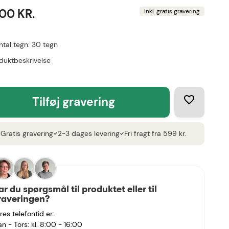
,00 KR.
Inkl. gratis gravering
ntal tegn: 30 tegn
duktbeskrivelse
tilføj gravering
Gratis gravering
2-3 dages levering
Fri fragt fra 599 kr.
k
check
check
ar du spørgsmål til produktet eller til
raveringen?
res telefontid er:
n - Tors: kl. 8:00 - 16:00