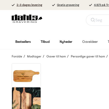
2-3 dages levering
Gratis gravering
4.8/5 på Tr
Søg
Bestsellers
Tilbud
Nyheder
Gaveideer
Forside
Modtager
Gaver til ham
Personlige gaver til ham