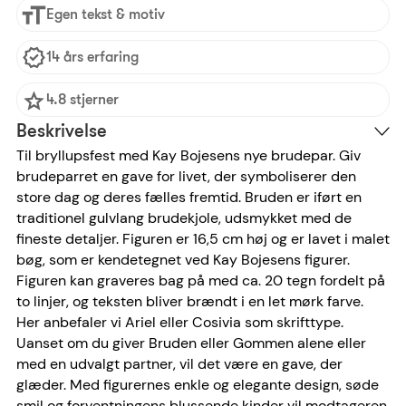
Egen tekst & motiv
14 års erfaring
4.8 stjerner
Beskrivelse
Til bryllupsfest med Kay Bojesens nye brudepar. Giv
brudeparret en gave for livet, der symboliserer den
store dag og deres fælles fremtid. Bruden er iført en
traditionel gulvlang brudekjole, udsmykket med de
fineste detaljer. Figuren er 16,5 cm høj og er lavet i malet
bøg, som er kendetegnet ved Kay Bojesens figurer.
Figuren kan graveres bag på med ca. 20 tegn fordelt på
to linjer, og teksten bliver brændt i en let mørk farve.
Her anbefaler vi Ariel eller Cosivia som skrifttype.
Uanset om du giver Bruden eller Gommen alene eller
med en udvalgt partner, vil det være en gave, der
glæder. Med figurernes enkle og elegante design, søde
smil og forventningens blussende kinder vil modtageren