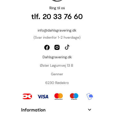
Ring til os
tlf. 20 33 76 60
info@dahlsgravering.dk
(Svar indenfor 1-2 hverdage)
Dahlsgravering.dk
Øster Løgumvej 13 B
Genner
6230 Rødekro

Information