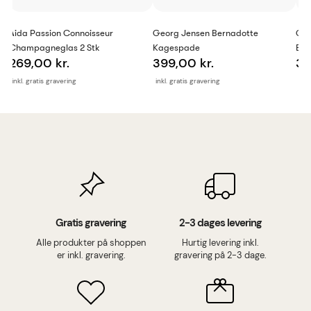
Aida Passion Connoisseur
Georg Jensen Bernadotte
Geo
Champagneglas 2 Stk
Kagespade
Ber
269,00 kr.
399,00 kr.
39
inkl. gratis gravering
inkl. gratis gravering
inkl
Gratis gravering
2-3 dages levering
Alle produkter på shoppen
Hurtig levering inkl.
er inkl. gravering.
gravering på 2-3 dage.