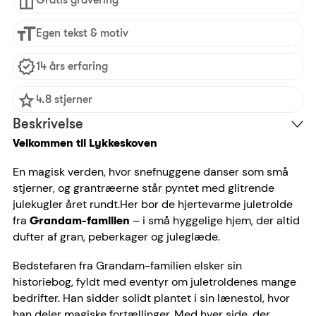
Egen tekst & motiv
14 års erfaring
4.8 stjerner
Beskrivelse
Velkommen til Lykkeskoven
En magisk verden, hvor snefnuggene danser som små
stjerner, og grantræerne står pyntet med glitrende
julekugler året rundt.
Her bor de hjertevarme juletrolde
fra
– i små hyggelige hjem, der altid
Grandam-familien
dufter af gran, peberkager og juleglæde.
Bedstefaren fra Grandam-familien elsker sin
historiebog, fyldt med eventyr om juletroldenes mange
bedrifter. Han sidder solidt plantet i sin lænestol, hvor
han deler magiske fortællinger. Med hver side, der