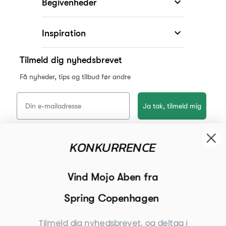
KONKURRENCE

Begivenheder
Vind Mojo Aben fra

Inspiration
Spring Copenhagen
Tilmeld dig nyhedsbrevet
Tilmeld dig nyhedsbrevet, og deltag i
Få nyheder, tips og tilbud før andre
lodtrækningen om Mojo aben fra Spring
Copenhagen (værdi 599 kr.)
Ja tak, tilmeld mig
*Ved at indsende denne formular accepterer jeg, at de indtastede data bruges
af Dahls Gravering til at sende nyhedsbreve og kampagnetilbud. Afmelding kan
altid ske nederst i nyhedsbrevet.
Copyright © Dahls Gravering
2026
Ja tak, tilmeld mig