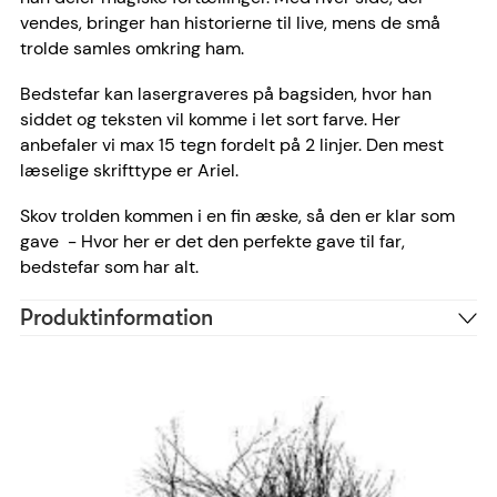
vendes, bringer han historierne til live, mens de små
trolde samles omkring ham.
Bedstefar kan lasergraveres på bagsiden, hvor han
siddet og teksten vil komme i let sort farve. Her
anbefaler vi max 15 tegn fordelt på 2 linjer. Den mest
læselige skrifttype er Ariel.
Skov trolden kommen i en fin æske, så den er klar som
gave - Hvor her er det den perfekte gave til far,
bedstefar som har alt.
Produktinformation
Polystone
Materiale
Rød
Farve
Ariel
Skrifttype anbefaling
15 tegn
Antal tegn
93682
Reference