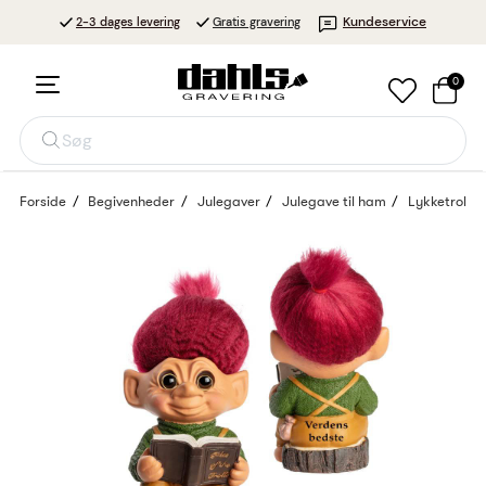
Kundeservice
2-3 dages levering
Gratis gravering
0
Søg
Forside
Begivenheder
Julegaver
Julegave til ham
Lykketrold