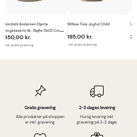
Nordahl Andersen Hjerte
Willow Tree Joyful Child
Wil
Smykkeskrin M. Sløjfe 12x12 Cm
195,00 kr.
39
350,00 kr.
Krom
inkl. gratis gravering
inkl
inkl. gratis gravering
Gratis gravering
2-3 dages levering
Alle produkter på shoppen
Hurtig levering inkl.
er inkl. gravering.
gravering på 2-3 dage.