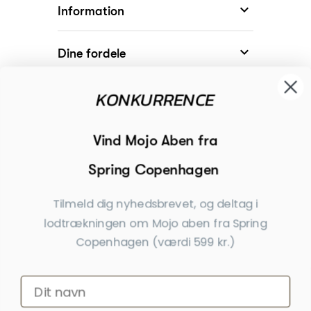

Information

Dine fordele

KONKURRENCE
Modtager

Begivenheder
Vind Mojo Aben fra
Spring Copenhagen

Inspiration
Tilmeld dig nyhedsbrevet, og deltag i
Tilmeld dig nyhedsbrevet
lodtrækningen om Mojo aben fra Spring
Copenhagen (værdi 599 kr.)
Få nyheder, tips og tilbud før andre
Ja tak, tilmeld mig