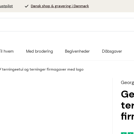
ustpilot
Dansk shop & gravering i Danmark
Til hvem
Med brodering
Begivenheder
Dåbsgaver
 terningeetui og terninger firmagaver med logo
Georg
Ge
te
fi