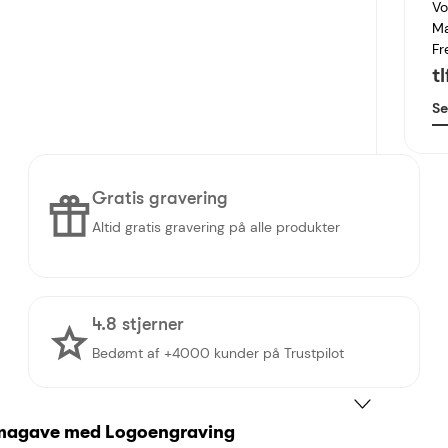
Vo
Ma
Fr
t
Se
Gratis gravering
Altid gratis gravering på alle produkter
4.8 stjerner
Bedømt af +4000 kunder på Trustpilot
irmagave med Logoengraving