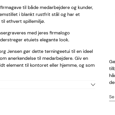
 firmagave til både medarbejdere og kunder,
mstillet i blankt rustfrit stål og har et
il ethvert spillemiljø.
 lasergraveres med jeres firmalogo
nderstreger etuiets elegante look.
 Jensen gør dette terningeetui til en ideel
 som anerkendelse til medarbejdere. Giv en
Ge
fuldt element til kontoret eller hjemme, og som
ti
hå
de
Stål
Se
Sølv
Ariel, Bradley, Cosivia,
Dancing Scripe,