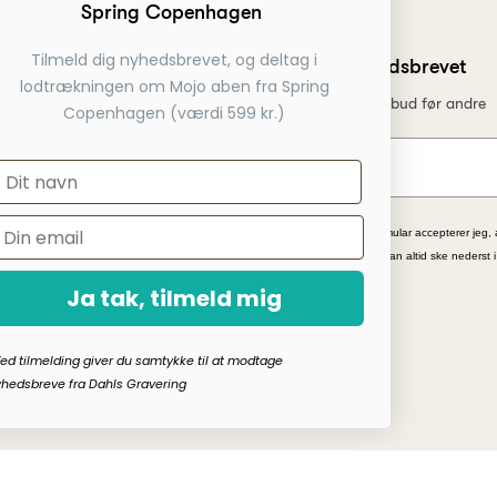
Spring Copenhagen
gs levering
Tilmeld dig nyhedsbrevet, og deltag i
Tilmeld dig nyhedsbrevet
 betaling
lodtrækningen om Mojo aben fra Spring
Få nyheder, tips og tilbud før andre
service telefon
Copenhagen (værdi 599 kr.)
 webshop
*Ved at indsende denne formular accepterer jeg, 
kampagnetilbud. Afmelding kan altid ske nederst 
Ja tak, tilmeld mig
ed tilmelding giver du samtykke til at modtage
hedsbreve fra Dahls Gravering