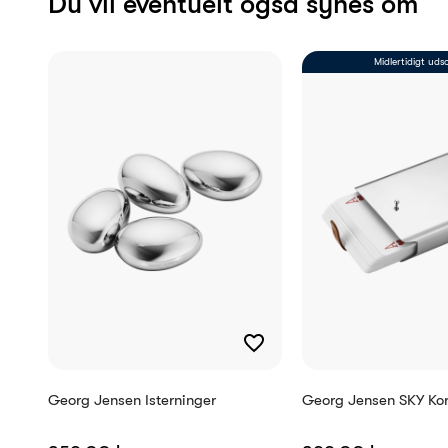
Du vil eventuelt også synes om
Midlertidigt uds
Antal tegn
Pakke
Reference
EAN
Georg Jensen Isterninger
Georg Jensen SKY Kor