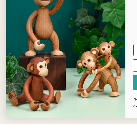
6230 Rødekro
2-3 da
Sikker
Kunde
Dansk
*V
ny
Copyright © Dahls Gravering
2026