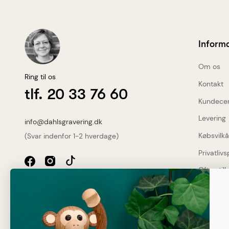
Inform
Om os
Ring til os
Kontakt
tlf. 20 33 76 60
Kundece
Levering
info@dahlsgravering.dk
Købsvilkå
(Svar indenfor 1-2 hverdage)
Privatlivs
Ofte stil
Dahlsgravering.dk
Dine fo
Øster Løgumvej 13 B
Genner
Gratis