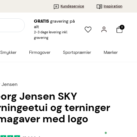
Kundeservice
Inspiration
gravering på
GRATIS
alt
0
2-3 dage levering inkl.
gravering
Smykker
Firmagaver
Sportspræmier
Mærker
 Jensen
org Jensen SKY
rningeetui og terninger
rmagaver med logo
•