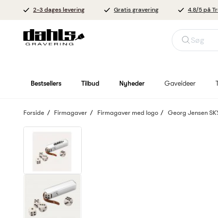
2-3 dages levering
Gratis gravering
4.8/5 på Tr
Søg
Bestsellers
Tilbud
Nyheder
Gaveideer
Forside
Firmagaver
Firmagaver med logo
Georg Jensen SKY