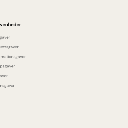
ivenheder
gaver
entergaver
rmationsgaver
upsgaver
aver
insgaver