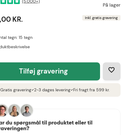
(5.000+)
På lager
,00 KR.
Inkl. gratis gravering
ntal tegn: 15 tegn
duktbeskrivelse
tilføj gravering
Gratis gravering
2-3 dages levering
Fri fragt fra 599 kr.
k
check
check
ar du spørgsmål til produktet eller til
raveringen?