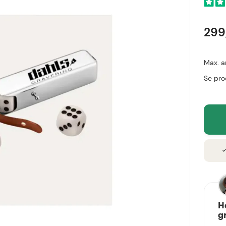
299
Max. a
Se pro
chec
H
g