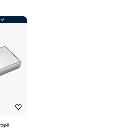
Halleluja, Typewrite,
Sacramento, Beutiful,
Allison
olgt
15 tegn
Ja
10019309
5713275209638
tspil