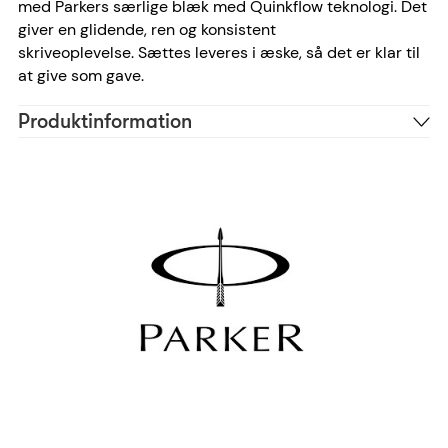
med Parkers særlige blæk med Quinkflow teknologi. Det
giver en glidende, ren og konsistent
skriveoplevelse.
Sættes leveres i æske, så det er klar til
at give som gave.
Produktinformation
Stål
Materiale
Sølv
Farve
Ariel, Bradley, Cosivia
Skrifttype anbefaling
15 tegn
Antal tegn
Ja
Pakke
2093258
Reference
3026980932589
EAN