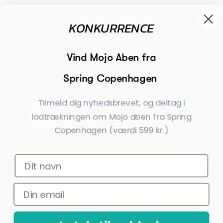
KONKURRENCE

Modtager

Begivenheder
Vind Mojo Aben fra
Spring Copenhagen

Inspiration
Tilmeld dig nyhedsbrevet, og deltag i
Tilmeld dig nyhedsbrevet
lodtrækningen om Mojo aben fra Spring
Copenhagen (værdi 599 kr.)
Få nyheder, tips og tilbud før andre
Ja tak, tilmeld mig
*Ved at indsende denne formular accepterer jeg, at de indtastede data bruges
af Dahls Gravering til at sende nyhedsbreve og kampagnetilbud. Afmelding kan
altid ske nederst i nyhedsbrevet.