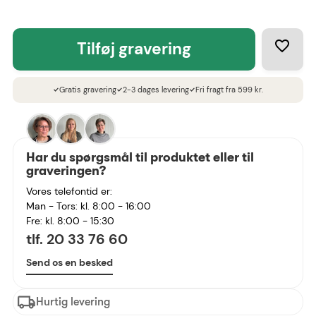
tilføj gravering
Gratis gravering
2-3 dages levering
Fri fragt fra 599 kr.
check
check
check
Har du spørgsmål til produktet eller til
graveringen?
Vores telefontid er:
Man - Tors: kl. 8:00 - 16:00
Fre: kl. 8:00 - 15:30
tlf. 20 33 76 60
Send os en besked
Hurtig levering