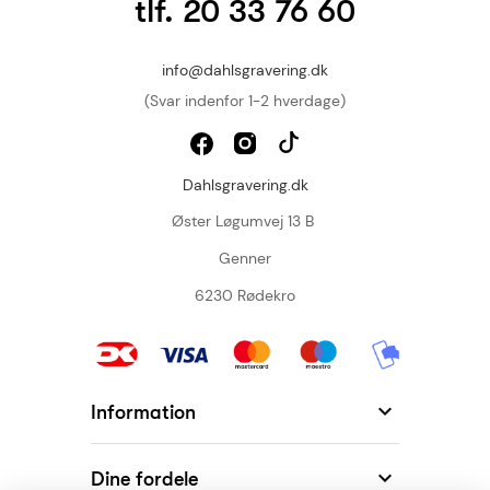
tlf. 20 33 76 60
info@dahlsgravering.dk
(Svar indenfor 1-2 hverdage)
Dahlsgravering.dk
Øster Løgumvej 13 B
Genner
6230 Rødekro

Information

Dine fordele