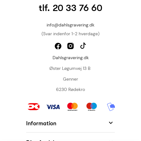
tlf. 20 33 76 60
info@dahlsgravering.dk
(Svar indenfor 1-2 hverdage)
Dahlsgravering.dk
Øster Løgumvej 13 B
Genner
6230 Rødekro

Information