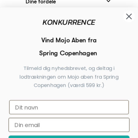

Dine fordele

KONKURRENCE
Modtager

Begivenheder
Vind Mojo Aben fra
Spring Copenhagen

Inspiration
Tilmeld dig nyhedsbrevet, og deltag i
Tilmeld dig nyhedsbrevet
lodtrækningen om Mojo aben fra Spring
Copenhagen (værdi 599 kr.)
Få nyheder, tips og tilbud før andre
Ja tak, tilmeld mig
*Ved at indsende denne formular accepterer jeg, at de indtastede data bruges
af Dahls Gravering til at sende nyhedsbreve og kampagnetilbud. Afmelding kan
altid ske nederst i nyhedsbrevet.