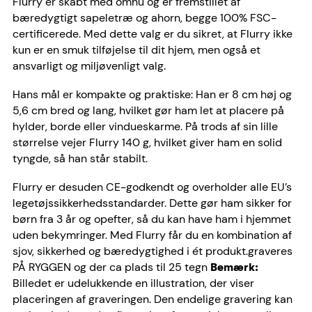
Flurry er skabt med omhu og er fremstillet af
bæredygtigt sapeletræ og ahorn, begge 100% FSC-
certificerede. Med dette valg er du sikret, at Flurry ikke
kun er en smuk tilføjelse til dit hjem, men også et
ansvarligt og miljøvenligt valg.
Hans mål er kompakte og praktiske: Han er 8 cm høj og
5,6 cm bred og lang, hvilket gør ham let at placere på
hylder, borde eller vindueskarme. På trods af sin lille
størrelse vejer Flurry 140 g, hvilket giver ham en solid
tyngde, så han står stabilt.
Flurry er desuden CE-godkendt og overholder alle EU’s
legetøjssikkerhedsstandarder. Dette gør ham sikker for
børn fra 3 år og opefter, så du kan have ham i hjemmet
uden bekymringer. Med Flurry får du en kombination af
sjov, sikkerhed og bæredygtighed i ét produkt.
graveres
PÅ RYGGEN og der ca plads til 25 tegn
Bemærk:
Billedet er udelukkende en illustration, der viser
placeringen af graveringen. Den endelige gravering kan