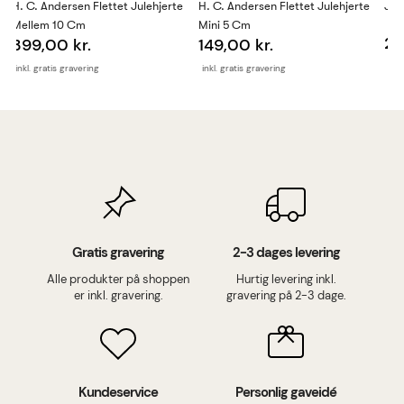
H. C. Andersen Flettet Julehjerte
H. C. Andersen Flettet Julehjerte
Jul
Mellem 10 Cm
Mini 5 Cm
29
399,00 kr.
149,00 kr.
inkl
inkl. gratis gravering
inkl. gratis gravering
Gratis gravering
2-3 dages levering
Alle produkter på shoppen
Hurtig levering inkl.
er inkl. gravering.
gravering på 2-3 dage.
Kundeservice
Personlig gaveidé