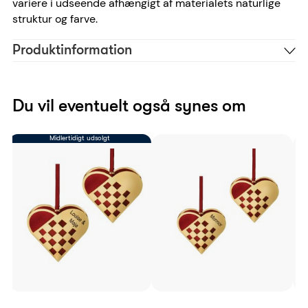
variere i udseende afhængigt af materialets naturlige
struktur og farve.
Produktinformation
Træ
Materiale
flurry
Reference
Du vil eventuelt også synes om
5745000129492
EAN
Midlertidigt udsolgt