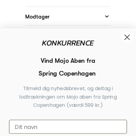

Modtager
KONKURRENCE

Begivenheder
Vind Mojo Aben fra
Spring Copenhagen

Inspiration
Tilmeld dig nyhedsbrevet, og deltag i
Tilmeld dig nyhedsbrevet
lodtrækningen om Mojo aben fra Spring
Få nyheder, tips og tilbud før andre
Copenhagen (værdi 599 kr.)
Ja tak, tilmeld mig
*Ved at indsende denne formular accepterer jeg, at de indtastede data bruges
af Dahls Gravering til at sende nyhedsbreve og kampagnetilbud. Afmelding kan
altid ske nederst i nyhedsbrevet.