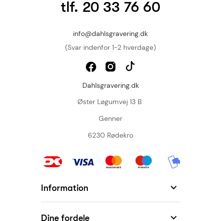
tlf. 20 33 76 60
info@dahlsgravering.dk
(Svar indenfor 1-2 hverdage)
Dahlsgravering.dk
Øster Løgumvej 13 B
Genner
6230 Rødekro

Information

Dine fordele