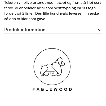
Teksten vil blive brændt ned i træet og fremstå i let sort
farve. Vi anbefaler Ariel som skrifttype og ca 20 tegn
fordelt på 2 linjer. Den lille hundhvalp leveres i fin æske,
så den er klar som gave.
Produktinformation
Træ
Materiale
Brun, Sort
Farve
Ariel, Bradley, Cosivia
Skrifttype anbefaling
20 tegn
Antal tegn
1101
Reference
5745000128518
EAN