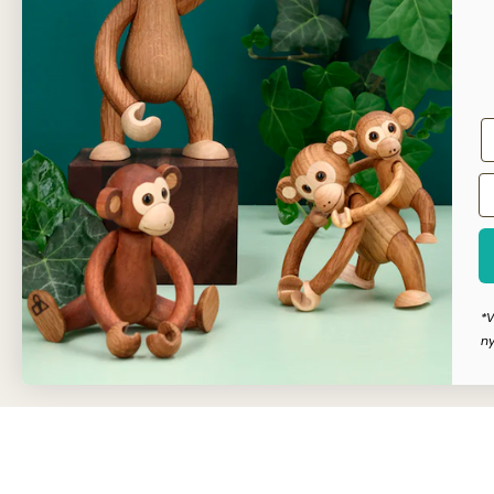
Sikker
Kunde
Dansk
*V
ny
Copyright © Dahls Gravering
2026