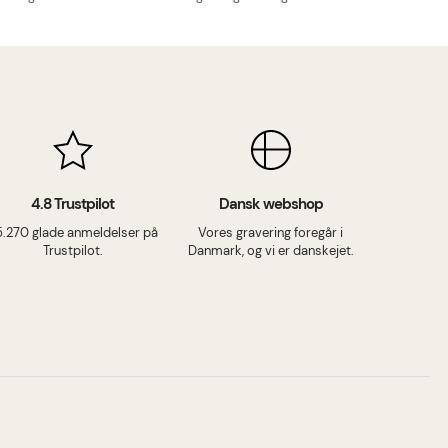
4.8 Trustpilot
Dansk webshop
5.270 glade anmeldelser på
Vores gravering foregår i
Trustpilot.
Danmark, og vi er danskejet.