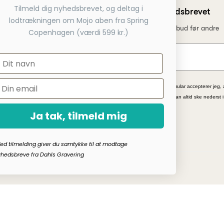
Tilmeld dig nyhedsbrevet, og deltag i
Tilmeld dig nyhedsbrevet
 betaling
lodtrækningen om Mojo aben fra Spring
Få nyheder, tips og tilbud før andre
service telefon
Copenhagen (værdi 599 kr.)
 webshop
*Ved at indsende denne formular accepterer jeg, 
kampagnetilbud. Afmelding kan altid ske nederst 
Ja tak, tilmeld mig
ed tilmelding giver du samtykke til at modtage
hedsbreve fra Dahls Gravering