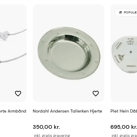
25 tegn
POPULÆ
93002527003
5711008315687
erte Armbånd
Nordahl Andersen Tallerken Hjerte
Piet Hein Då
350,00 kr.
695,00 kr
inkl. gratis gravering
inkl. gratis gr