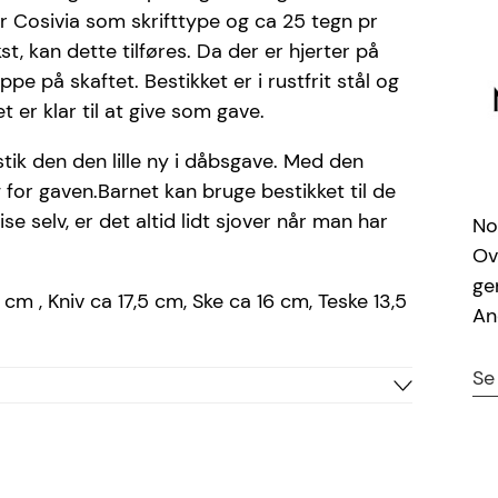
ller Cosivia som skrifttype og ca 25 tegn pr
t, kan dette tilføres. Da der er hjerter på
pe på skaftet. Bestikket er i rustfrit stål og
t er klar til at give som gave.
tik den den lille ny i dåbsgave. Med den
g for gaven.Barnet kan bruge bestikket til de
e selv, er det altid lidt sjover når man har
No
Ov
ge
cm , Kniv ca 17,5 cm, Ske ca 16 cm, Teske 13,5
An
Se
Stål
Grå
Ariel, Cosivia