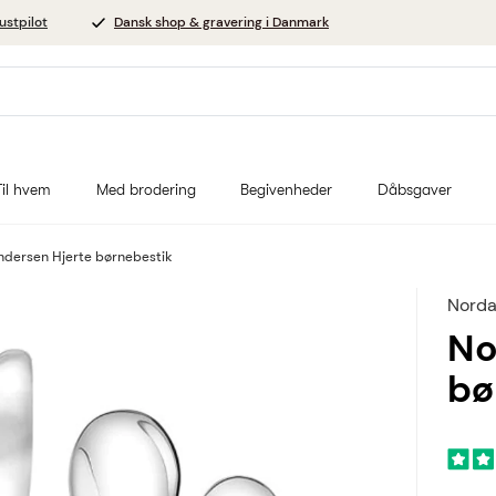
ustpilot
Dansk shop & gravering i Danmark
Til hvem
Med brodering
Begivenheder
Dåbsgaver
ndersen Hjerte børnebestik
Norda
No
bø