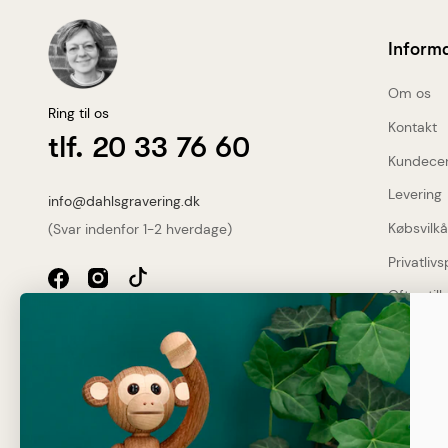
Inform
Om os
Ring til os
Kontakt
tlf. 20 33 76 60
Kundece
Levering
info@dahlsgravering.dk
Købsvilkå
(Svar indenfor 1-2 hverdage)
Privatlivs
Ofte stil
Dahlsgravering.dk
Dine fo
Øster Løgumvej 13 B
Genner
Gratis
6230 Rødekro
2-3 da