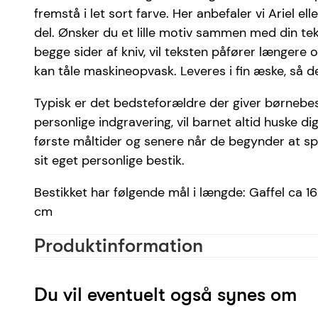
fremstå i let sort farve. Her anbefaler vi Ariel e
del. Ønsker du et lille motiv sammen med din teks
begge sider af kniv, vil teksten påfører længere op
kan tåle maskineopvask. Leveres i fin æske, så de
Typisk er det bedsteforældre der giver børnebes
personlige indgravering, vil barnet altid huske di
første måltider og senere når de begynder at spis
sit eget personlige bestik.
Bestikket har følgende mål i længde: Gaffel ca 16 
cm
Produktinformation
Materiale
Farve
Du vil eventuelt også synes om
Skrifttype anbefaling