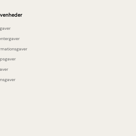
ivenheder
gaver
entergaver
rmationsgaver
upsgaver
aver
insgaver