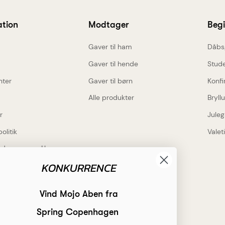
ation
Modtager
Beg
Gaver til ham
Dåbs
Gaver til hende
Stud
nter
Gaver til børn
Konfi
Alle produkter
Bryll
r
Juleg
politik
Valet
lede spørgsmål
KONKURRENCE
Inspiration
rdele
Få inspiration
Vind Mojo Aben fra
 gravering på alt
Hvad skal jeg indgravere?
Spring Copenhagen
gs levering