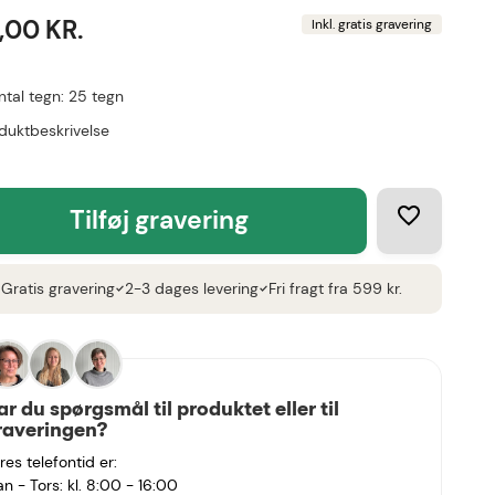
,00 KR.
Inkl. gratis gravering
ntal tegn: 25 tegn
duktbeskrivelse
tilføj gravering
Gratis gravering
2-3 dages levering
Fri fragt fra 599 kr.
k
check
check
ar du spørgsmål til produktet eller til
raveringen?
res telefontid er:
n - Tors: kl. 8:00 - 16:00