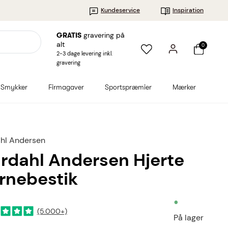
Kundeservice
Inspiration
gravering på
GRATIS
alt
0
2-3 dage levering inkl.
gravering
Smykker
Firmagaver
Sportspræmier
Mærker
hl Andersen
rdahl Andersen Hjerte
rnebestik
•
(5.000+)
På lager