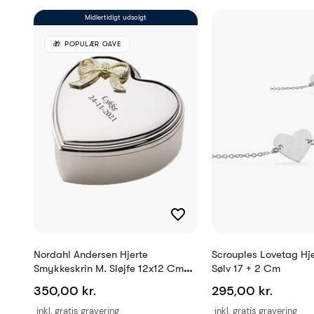
Antal tegn
Midlertidigt udsolgt
Reference
POPULÆR GAVE
EAN
Nordahl Andersen Hjerte
Scrouples Lovetag Hj
Smykkeskrin M. Sløjfe 12x12 Cm
Sølv 17 + 2 Cm
Krom
350,00 kr.
295,00 kr.
inkl. gratis gravering
inkl. gratis gravering