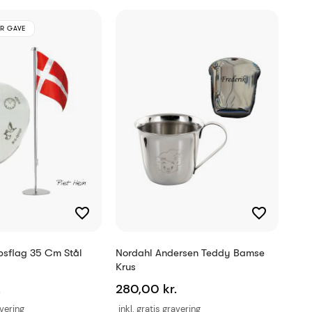
R GAVE
bsflag 35 Cm Stål
Nordahl Andersen Teddy Bamse
Krus
.
280,00 kr.
avering
inkl. gratis gravering