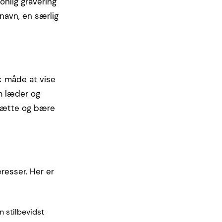
nlig gravering
 navn, en særlig
k måde at vise
om læder og
dsætte og bære
resser. Her er
n stilbevidst