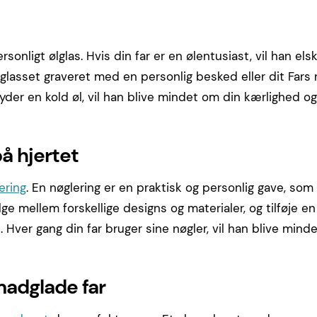
sonligt ølglas. Hvis din far er en ølentusiast, vil han elsk
glasset graveret med en personlig besked eller dit Fars n
nyder en kold øl, vil han blive mindet om din kærlighed og
på hjertet
ering
. En nøglering er en praktisk og personlig gave, som
e mellem forskellige designs og materialer, og tilføje en
d. Hver gang din far bruger sine nøgler, vil han blive mind
madglade far