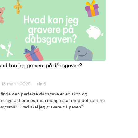
vad kan jeg gravere på dåbsgaven?
Mandelga
18 marts 2025
6
09 okto
ge
thumb_up_alt
date_range
 finde den perfekte dåbsgave er en skøn og
Mandelgave
ningsfuld proces, men mange står med det samme
gave, der b
ørgsmål: Hvad skal jeg gravere på gaven?
også skabe
risalamand
mandelgave?
eller en bl
vi det nemt