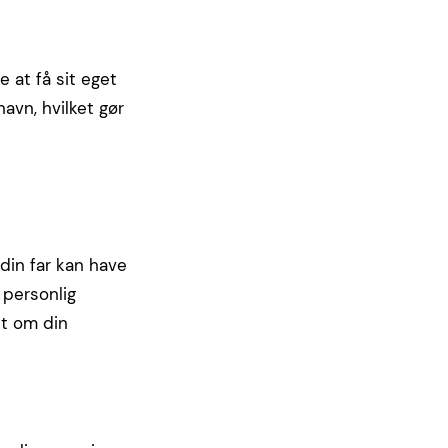
e at få sit eget
avn, hvilket gør
 din far kan have
 personlig
et om din