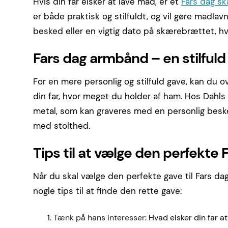
Hvis din far elsker at lave mad, er et
Fars dag s
er både praktisk og stilfuldt, og vil gøre madlav
besked eller en vigtig dato på skærebrættet, hvi
Fars dag armbånd – en stilfuld
For en mere personlig og stilfuld gave, kan du o
din far, hvor meget du holder af ham. Hos Dahls 
metal, som kan graveres med en personlig besk
med stolthed.
Tips til at vælge den perfekte 
Når du skal vælge den perfekte gave til Fars dag
nogle tips til at finde den rette gave:
Tænk på hans interesser
: Hvad elsker din far a