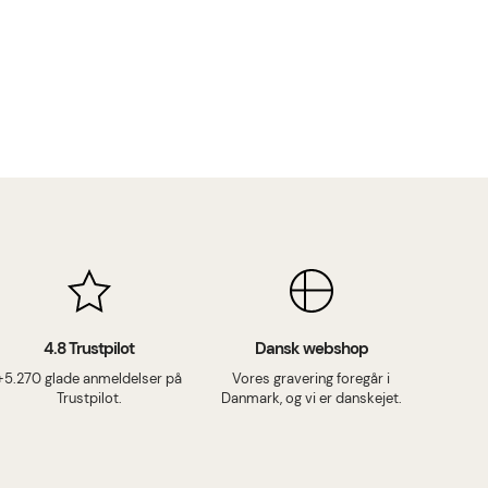
skal være l
4.8 Trustpilot
Dansk webshop
+5.270 glade anmeldelser på
Vores gravering foregår i
Trustpilot.
Danmark, og vi er danskejet.