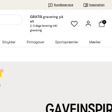
Kundeservice
Inspiration
GRATIS
gravering på
alt
0
2-3 dage levering inkl.
gravering
Smykker
Firmagaver
Sportspræmier
Mærker