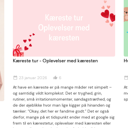
Kæreste tur - Oplevelser med kæresten
H
23 januar 2026
6
date_range
thumb_up_alt
date_ran
At have en kæreste er på mange måder ret simpelt –
At
og samtidig vildt komplekst. Det er tryghed, grin,
me
rutiner, små irritationsmomenter, søndagstræthed, og
sp
de der øjeblikke hvor man lige kigger på hinanden og
tænker: “Okay, det her er fandme godt.” Det er også
derfor, mange på et tidspunkt ender med at google sig
frem til en kærestetur, oplevelser med kæresten eller