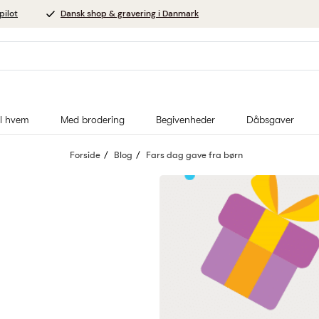
pilot
Dansk shop & gravering i Danmark
il hvem
Med brodering
Begivenheder
Dåbsgaver
Forside
Blog
Fars dag gave fra børn