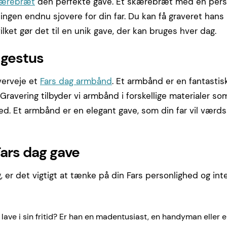
kærebræt
den perfekte gave. Et skærebræt med en perso
ningen endnu sjovere for din far. Du kan få graveret hans
lket gør det til en unik gave, der kan bruges hver dag.
 gestus
verveje et
Fars dag armbånd
. Et armbånd er en fantastis
Gravering tilbyder vi armbånd i forskellige materialer s
ed. Et armbånd er en elegant gave, som din far vil vær
Fars dag gave
, er det vigtigt at tænke på din Fars personlighed og inte
t lave i sin fritid? Er han en madentusiast, en handyman eller e