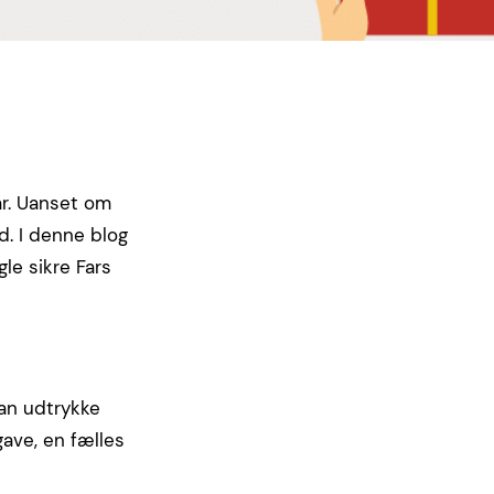
ar. Uanset om
d. I denne blog
ogle sikre Fars
kan udtrykke
ave, en fælles