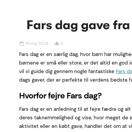
Fars dag gave fra
14 maj 2024
2
date_range
thumb_up_alt
Fars dag er en særlig dag, hvor børn har mulighe
børnene er små eller store, er det altid en god 
vil vi guide dig gennem nogle fantastiske
Fars d
dags gaver, der er perfekte til verdens bedste fa
Hvorfor fejre Fars dag?
Fars dag er en anledning til at fejre fædre og al
deres taknemmelighed og vise, hvor meget de e
aktivitet eller en købt gave, handler det om at vi