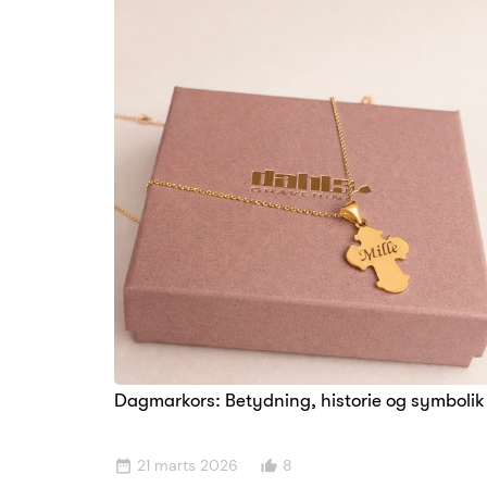
Dagmarkors: Betydning, historie og symbolik
21 marts 2026
8
date_range
thumb_up_alt