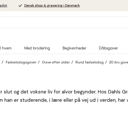
pilot
Dansk shop & gravering i Danmark
il hvem
Med brodering
Begivenheder
Dåbsgaver
r
Fødselsdagsgaver
Gave efter alder
Rund fødselsdag
20 års gav
r slut og det voksne liv for alvor begynder. Hos Dahls Gr
an er studerende, i lære eller på vej ud i verden, har vi