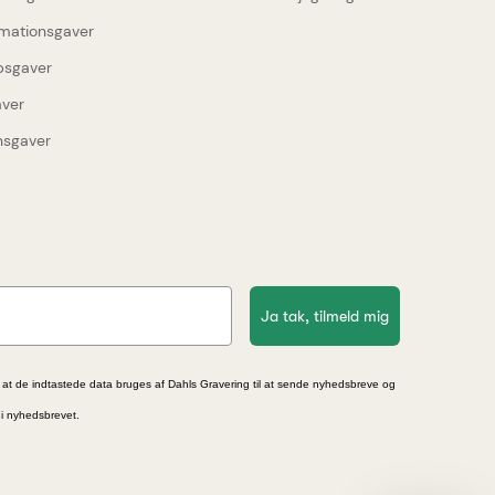
rmationsgaver
upsgaver
aver
nsgaver
Ja tak, tilmeld mig
 at de indtastede data bruges af Dahls Gravering til at sende nyhedsbreve og
 i nyhedsbrevet.