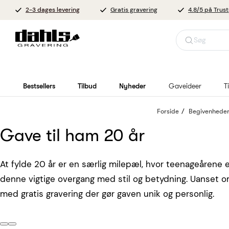
2-3 dages levering
Gratis gravering
4.8/5 på Trust
Søg
Bestsellers
Tilbud
Nyheder
Gaveideer
T
Forside
Begivenhede
Gave til ham 20 år
At fylde 20 år er en særlig milepæl, hvor teenageårene e
denne vigtige overgang med stil og betydning. Uanset om h
med gratis gravering der gør gaven unik og personlig.