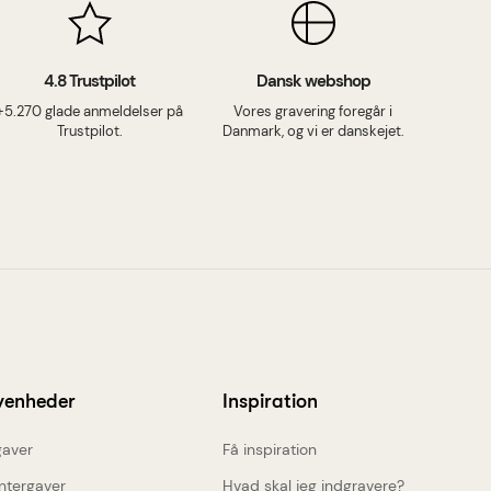
4.8 Trustpilot
Dansk webshop
+5.270 glade anmeldelser på
Vores gravering foregår i
Trustpilot.
Danmark, og vi er danskejet.
venheder
Inspiration
aver
Få inspiration
ntergaver
Hvad skal jeg indgravere?