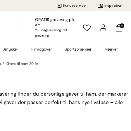
Kundeservice
Inspiration
GRATIS
gravering på
alt
0
2-3 dage levering inkl.
gravering
Smykker
Firmagaver
Sportspræmier
Mærker
e
Gave til ham 20 år
avering finder du personlige gaver til ham, der markerer
 gaver der passer perfekt til hans nye livsfase – alle