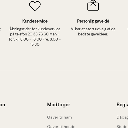
Kundeservice
Personlig gaveidé
g
Åbningstider for kundeservice
Vi har et stort udvalg af de
på telefon 20 33 76 60 Man -
bedste gaveideer.
Tor: kl. 8:00 - 16:00 Fre: 8:00 -
15:30
ion
Modtager
Begi
Gaver til ham
Dåbsg
Gaver til hende
Stude