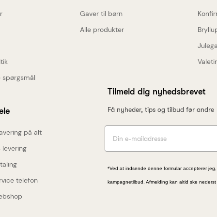
r
Gaver til børn
Konfi
Alle produkter
Bryll
KONKURRENCE
Juleg
tik
Valeti
Vind Mojo Aben fra
de spørgsmål
Spring Copenhagen
Tilmeld dig nyhedsbrevet
lmeld dig nyhedsbrevet, og deltag i
Få nyheder, tips og tilbud før andre
ele
rækningen om Mojo aben fra Spring
avering på alt
Copenhagen (værdi 599 kr.)
 levering
taling
*Ved at indsende denne formular accepterer jeg,
vice telefon
kampagnetilbud. Afmelding kan altid ske nederst
ebshop