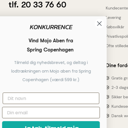
tlf. 20 33 76 60
Kundecente
Levering
info@dahlsgravering.dk
Købsvilkår
(Svar indenfor 1-2 hverdage)
Privatlivspoli
Ofte stille
Dahlsgravering.dk
Ti
Dine ford
Øster Løgumvej 13 B
lodt
Genner
Gratis gr
6230 Rødekro
2-3 dags
Sikker be
Kundeser
Dansk w