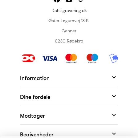
Dahlsgravering.dk
Øster Løgumvej 13 B
Genner
6230 Rødekro

Information

Dine fordele

Modtager
KONKURRENCE

Begivenheder